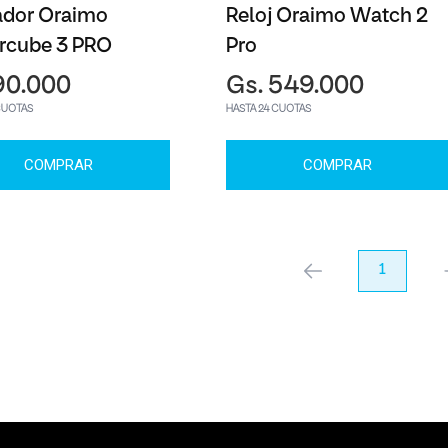
ador Oraimo
Reloj Oraimo Watch 2
rcube 3 PRO
Pro
90.000
Gs. 549.000
CUOTAS
HASTA 24 CUOTAS
COMPRAR
COMPRAR
anterior
1
pr