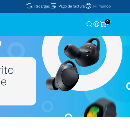
Recargas
Pago de factura
Mi mundo
0