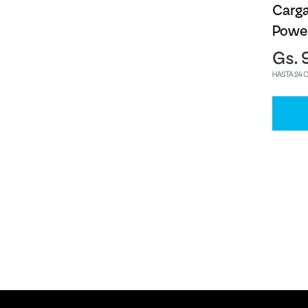
Carg
Powe
Gs. 
HASTA 24 