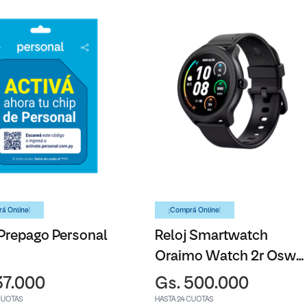
á Online!
¡Comprá Online!
Prepago Personal
Reloj Smartwatch
Oraimo Watch 2r Osw-
30 Black
37.000
Gs. 500.000
CUOTAS
HASTA 24 CUOTAS