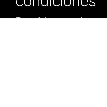
condiciones
Políticas de
Reloj
Oraimo
Gs. 549.000
24
Watch
privacidad
2 Pro
Preguntas
frecuentes