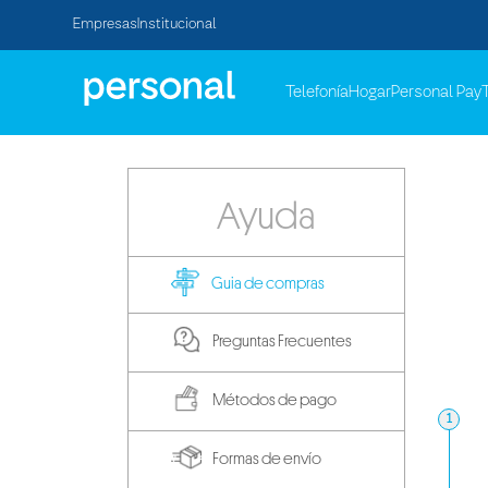
Empresas
Institucional
Telefonía
Hogar
Personal Pay
Ayuda
Guia de compras
Preguntas Frecuentes
Métodos de pago
1
Formas de envío