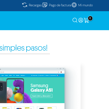
Recargas
Pago de factura
Mi mundo
0
 simples pasos!