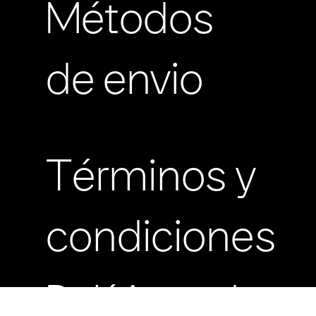
Métodos
de envio
Términos y
condiciones
Políticas de
Cargador