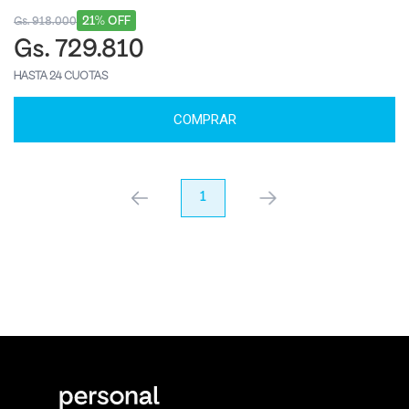
21% OFF
Gs. 918.000
Gs. 729.810
HASTA 24 CUOTAS
COMPRAR
anterior
1
próximo