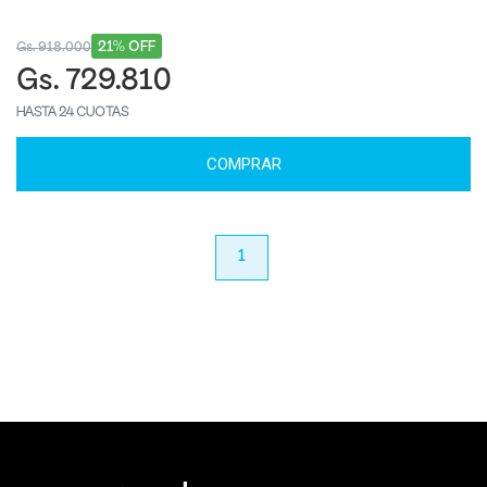
21% OFF
Gs. 918.000
Gs. 729.810
HASTA 24 CUOTAS
COMPRAR
anterior
1
próximo