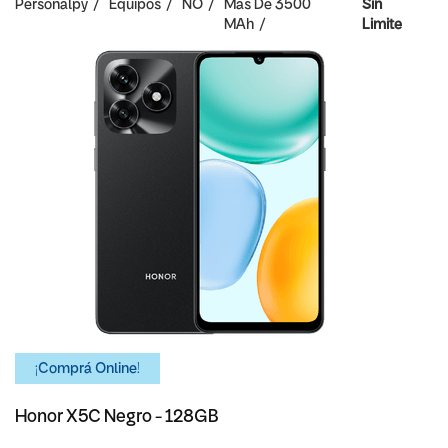
Personalpy
Equipos
NO
Mas De 3500
Sin
MAh
Limite
¡Comprá Online!
Honor X5C Negro - 128GB