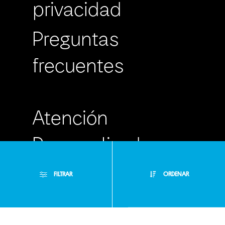
privacidad
Preguntas
frecuentes
Atención
Personalizada
Buzón de
FILTRAR
ORDENAR
Sugerencias
Filtros Aplicados