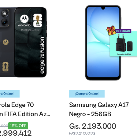
á Online!
¡Comprá Online!
ola Edge 70
Samsung Galaxy A17
n FIFA Edition Azul
Negro - 256GB
6GB
Gs. 2.193.000
12% OFF
3.000
2.999.412
HASTA 24 CUOTAS