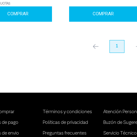
CUOTAS
COMPRAR
COMPRAR
anterior
1
pr
omprar
Términos y condiciones
Atención Person
 de pago
Políticas de privacidad
Buzón de Suger
 de envio
Preguntas frecuentes
Servicio Técnico