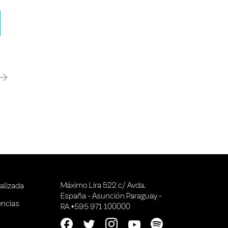
óximo
Máximo Lira 522 c/ Avda.
alizada
España - Asunción Paraguay -
encias
RA +595 971 100000