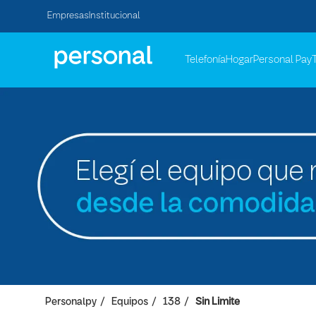
Empresas
Institucional
Telefonía
Hogar
Personal Pay
Personalpy
Equipos
138
Sin Limite