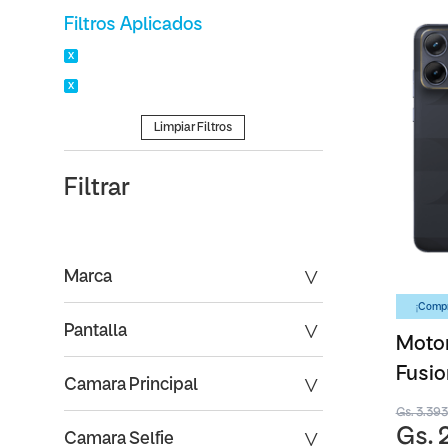
Filtros Aplicados
Limpiar Filtros
Filtrar
Marca
¡Compr
Pantalla
Motor
Fusio
Camara Principal
- 25
Gs. 3.39
Gs. 
Camara Selfie