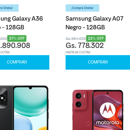
á Online!
¡Comprá Online!
ung Galaxy A36
Samsung Galaxy A07
 - 128GB
Negro - 128GB
37% OFF
22% OFF
1.000
Gs. 994.000
1.890.908
Gs. 778.302
CUOTAS
HASTA 24 CUOTAS
COMPRAR
COMPRAR