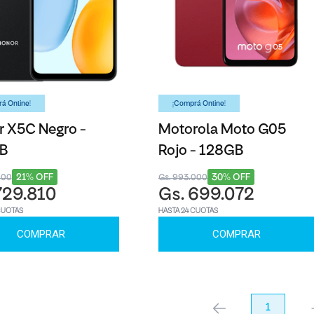
á Online!
¡Comprá Online!
 X5C Negro -
Motorola Moto G05
B
Rojo - 128GB
21% OFF
30% OFF
000
Gs. 993.000
729.810
Gs. 699.072
CUOTAS
HASTA 24 CUOTAS
COMPRAR
COMPRAR
anterior
1
pr