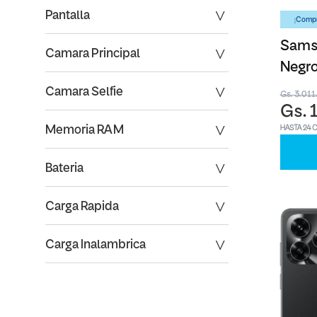
Pantalla
¡Compr
Sams
Camara Principal
Negro
Camara Selfie
Gs. 3.01
Gs. 
Memoria RAM
HASTA 24 
Bateria
Carga Rapida
Carga Inalambrica