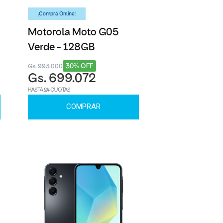
¡Comprá Online!
Motorola Moto G05
Verde - 128GB
30% OFF
Gs. 993.000
Gs. 699.072
HASTA 24 CUOTAS
COMPRAR