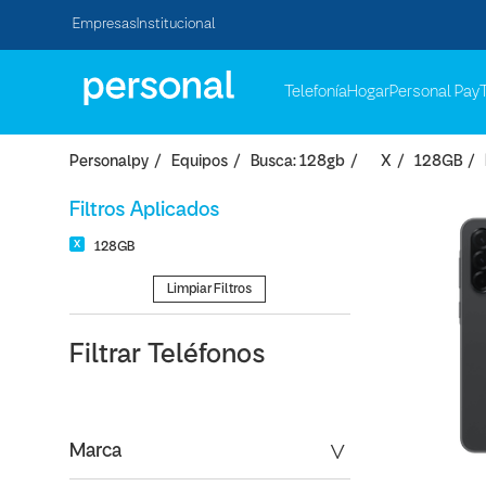
Empresas
Institucional
Telefonía
Hogar
Personal Pay
Personalpy
Equipos
Busca: 128gb
X
128GB
Filtros Aplicados
128GB
Limpiar Filtros
Filtrar
Teléfonos
Marca