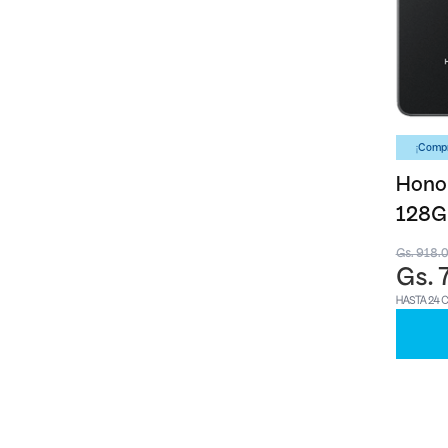
¡Compr
Honor
128G
Gs. 918.
Gs. 
HASTA 24 