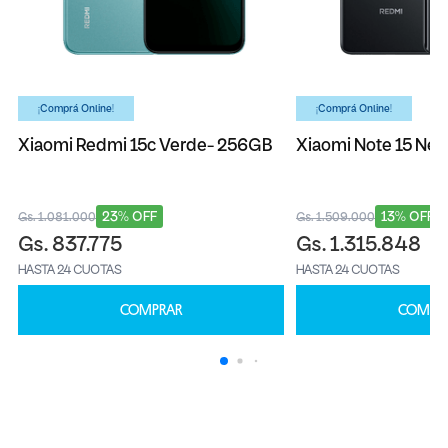
¡Comprá Online!
¡Comprá Online!
Xiaomi Redmi 15c Verde- 256GB
Xiaomi Note 15 Neg
23% OFF
13% OFF
Gs. 1.081.000
Gs. 1.509.000
Gs. 837.775
Gs. 1.315.848
HASTA 24 CUOTAS
HASTA 24 CUOTAS
COMPRAR
COMPR