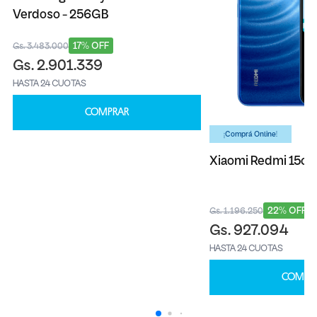
Verdoso - 256GB
17% OFF
Gs. 3.483.000
Gs. 2.901.339
HASTA 24 CUOTAS
COMPRAR
¡Comprá Online!
Xiaomi Redmi 15c 
22% OFF
Gs. 1.196.250
Gs. 927.094
HASTA 24 CUOTAS
COMPR