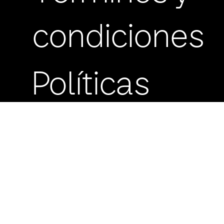
condiciones
Políticas
Huawei
de
Y5P |
Gs. 787.000
Negro
Gs. 299.060
-
24
privacidad
Huawei
Y5p
Preguntas