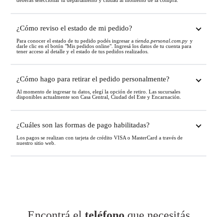
deberás seleccionar tu departamento y ciudad al momento de la compra.
¿Cómo reviso el estado de mi pedido?
Para conocer el estado de tu pedido podés ingresar a
tienda.personal.com.py
y
darle clic en el botón "Mis pedidos online". Ingresá los datos de tu cuenta para
tener acceso al detalle y el estado de tus pedidos realizados.
¿Cómo hago para retirar el pedido personalmente?
Al momento de ingresar tu datos, elegí la opción de retiro. Las sucursales
disponibles actualmente son Casa Central, Ciudad del Este y Encarnación.
¿Cuáles son las formas de pago habilitadas?
Los pagos se realizan con tarjeta de crédito VISA o MasterCard a través de
nuestro sitio web.
Encontrá el
teléfono
que necesitás