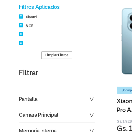
Filtros Aplicados
Xiaomi
8 GB
Limpiar Filtros
Filtrar
¡Compr
Pantalla
Xiaom
Pro A
Camara Principal
Gs. 1.92
Gs. 
Memoria Interna