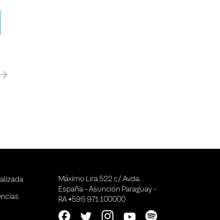
óximo
Máximo Lira 522 c/ Avda.
alizada
España - Asunción Paraguay -
encias
RA +595 971 100000