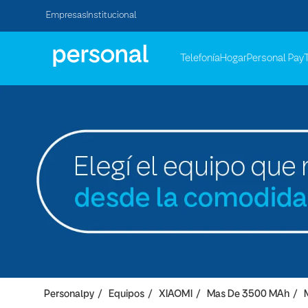
Empresas
Institucional
Telefonía
Hogar
Personal Pay
Personalpy
Equipos
XIAOMI
Mas De 3500 MAh