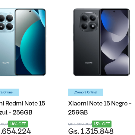
á Online!
¡Comprá Online!
i Redmi Note 15
Xiaomi Note 15 Negro -
zul - 256GB
256GB
14% OFF
13% OFF
8.000
Gs. 1.509.000
1.654.224
Gs. 1.315.848