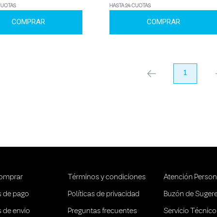
CUOTAS
HASTA 24 CUOTAS
COMPRAR
COMPRAR
anterior
1
pr
omprar
Términos y condiciones
Atención Person
 de pago
Políticas de privacidad
Buzón de Suger
 de envio
Preguntas frecuentes
Servicio Técnico