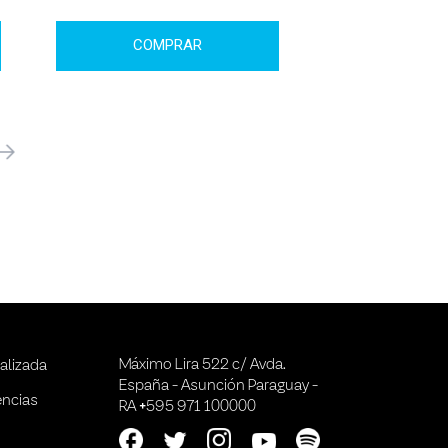
COMPRAR
óximo
Máximo Lira 522 c/ Avda.
alizada
España - Asunción Paraguay -
encias
RA +595 971 100000