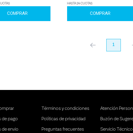
CUOTAS
HASTA 24 CUOTAS
COMPRAR
COMPRAR
anterior
1
pr
omprar
Términos y condiciones
Atención Person
 de pago
Políticas de privacidad
Buzón de Suger
 de envio
Preguntas frecuentes
Servicio Técnico