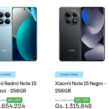
á Online!
¡Comprá Online!
i Redmi Note 15
Xiaomi Note 15 Negro -
zul - 256GB
256GB
14% OFF
13% OFF
8.000
Gs. 1.509.000
1.654.224
Gs. 1.315.848