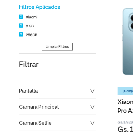
Filtros Aplicados
Xiaomi
8 GB
256GB
Limpiar Filtros
Filtrar
Pantalla
¡Compr
Xiaom
Camara Principal
Pro A
Gs. 1.92
Camara Selfie
Gs. 