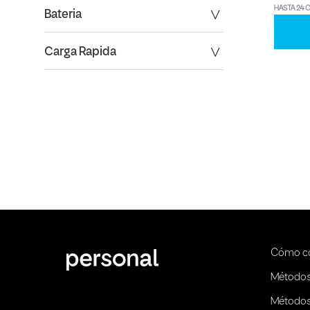
HASTA 24 
Bateria
Carga Rapida
Cómo c
Métodos
Métodos