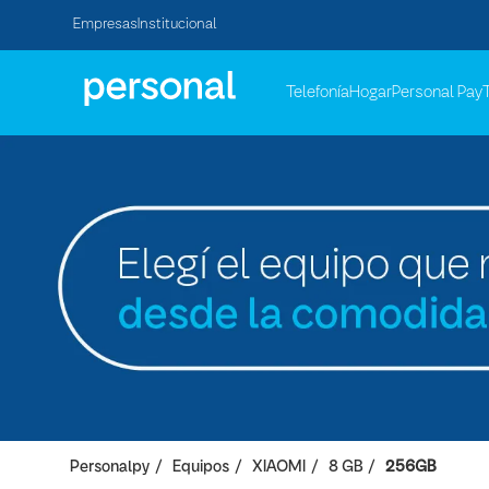
Empresas
Institucional
Telefonía
Hogar
Personal Pay
Personalpy
Equipos
XIAOMI
8 GB
256GB