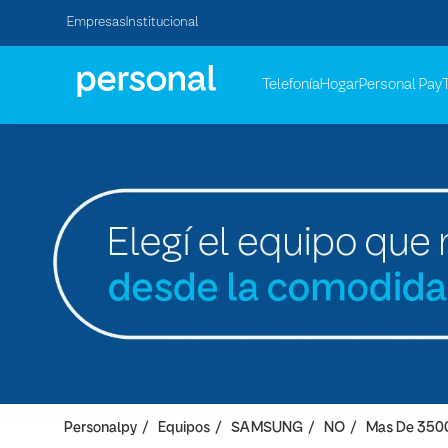
Empresas
Institucional
Telefonía
Hogar
Personal Pay
Personalpy
Equipos
SAMSUNG
NO
Mas De 350