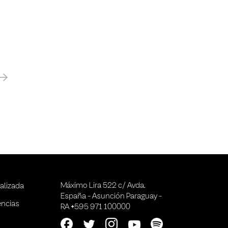
óximo
Máximo Lira 522 c/ Avda.
alizada
España - Asunción Paraguay -
encias
RA +595 971 100000