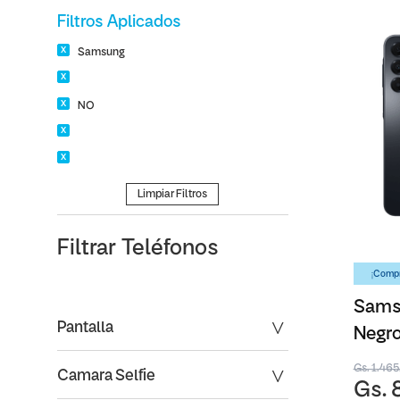
Filtros Aplicados
Samsung
NO
Limpiar Filtros
Filtrar
Teléfonos
¡Compr
Sams
Pantalla
Negro
Gs. 1.46
Camara Selfie
Gs. 