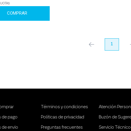
CUOTAS
COMPRAR
anterior
1
pr
omprar
Términos y condiciones
Atención Person
 de pago
Políticas de privacidad
Buzón de Suger
 de envio
Preguntas frecuentes
Servicio Técnico