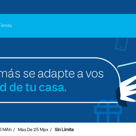
Tienda
0 MAh
Mas De 25 Mpx
Sin Limite