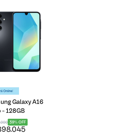
á Online!
ung Galaxy A16
 - 128GB
39% OFF
5.000
898.045