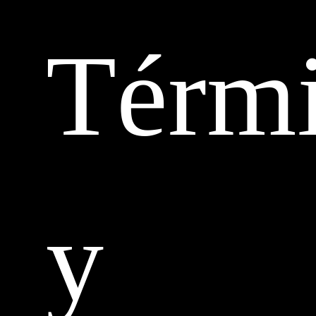
Térm
y