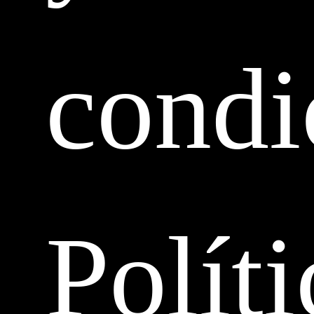
condi
Políti