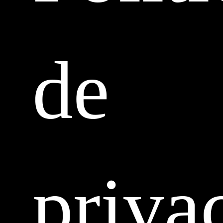
de
priva