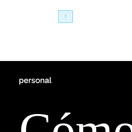
anterior
1
próximo
Cóm