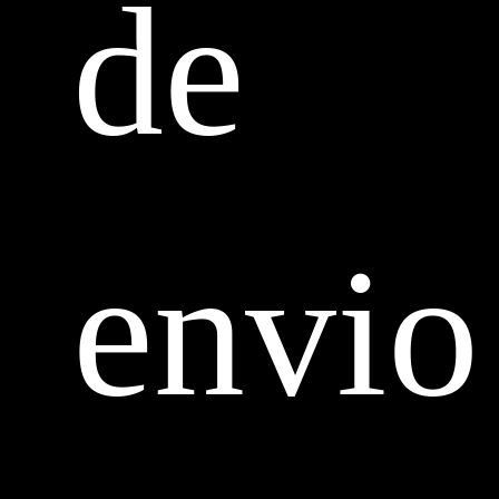
de
envio