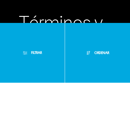
Términos y
condiciones
FILTRAR
ORDENAR
Políticas de
Filtros Aplicados
privacidad
Menor Precio
Limpiar Filtros
Mayor Precio
Preguntas