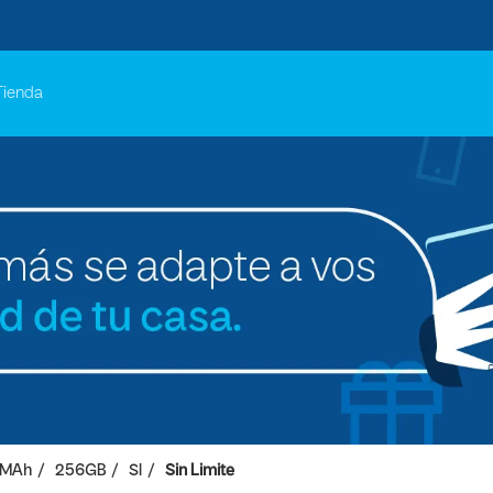
Tienda
 MAh
256GB
SI
Sin Limite