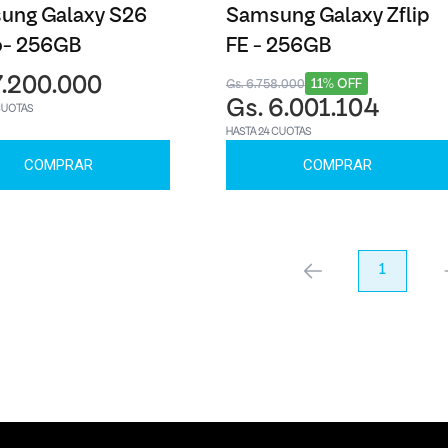
ung Galaxy S26
Samsung Galaxy Zflip
o- 256GB
FE - 256GB
7.200.000
11% OFF
Gs. 6.758.000
Gs. 6.001.104
CUOTAS
HASTA 24 CUOTAS
COMPRAR
COMPRAR
anterior
1
pr