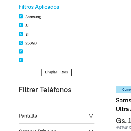
Filtros Aplicados
Samsung
SI
SI
256GB
Limpiar Filtros
Filtrar
Teléfonos
¡Compr
Sams
Ultra
Pantalla
Gs. 
HASTA 24 