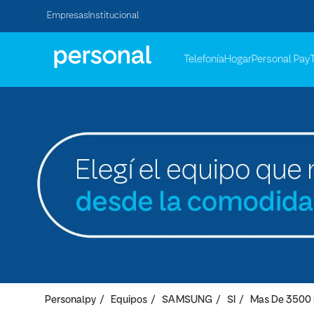
Empresas
Institucional
Telefonía
Hogar
Personal Pay
Personalpy
Equipos
SAMSUNG
SI
Mas De 3500