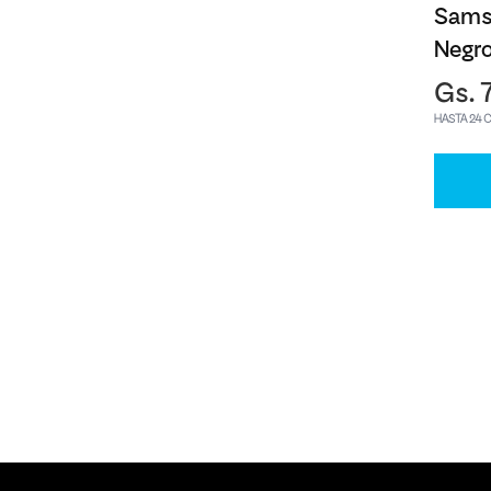
Sams
Negr
Gs. 
HASTA 24 