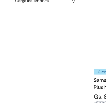
Carga Inalambrica
¡Compr
Sams
Plus 
Gs. 
HASTA 24 