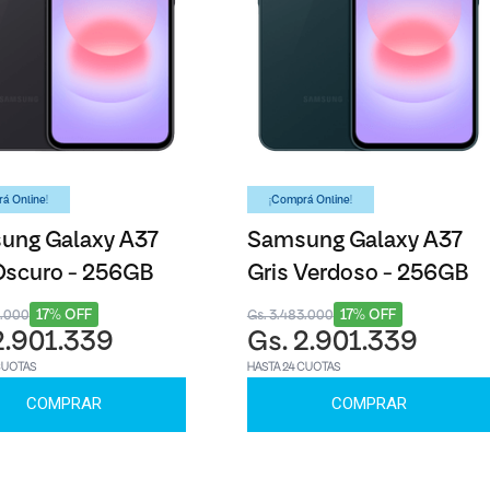
á Online!
¡Comprá Online!
ung Galaxy A37
Samsung Galaxy A37
Oscuro - 256GB
Gris Verdoso - 256GB
17% OFF
17% OFF
3.000
Gs. 3.483.000
2.901.339
Gs. 2.901.339
CUOTAS
HASTA 24 CUOTAS
COMPRAR
COMPRAR