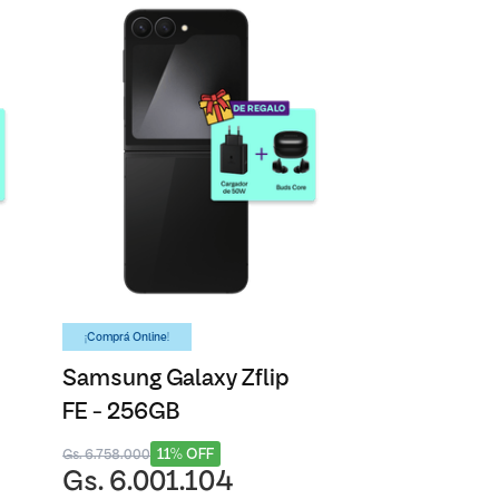
¡Comprá Online!
Samsung Galaxy Zflip
FE - 256GB
11% OFF
Gs. 6.758.000
Gs. 6.001.104