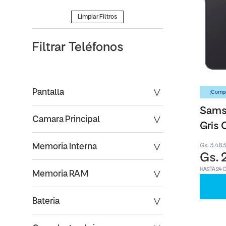
Limpiar Filtros
Filtrar
Teléfonos
Pantalla
¡Compr
Sams
Camara Principal
Gris 
Gs. 3.48
Memoria Interna
Gs. 
HASTA 24 
Memoria RAM
Bateria