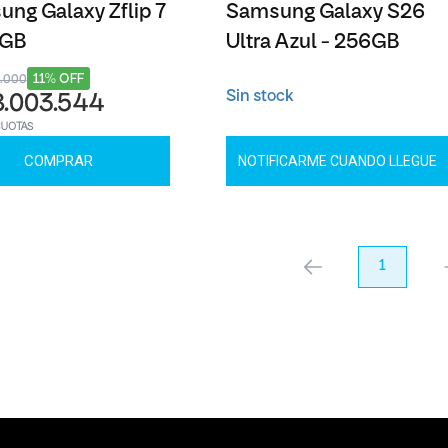
ng Galaxy Zflip 7
Samsung Galaxy S26
6GB
Ultra Azul - 256GB
11% OFF
3.000
Sin stock
8.003.544
CUOTAS
COMPRAR
NOTIFICARME CUANDO LLEGUE
anterior
1
pr