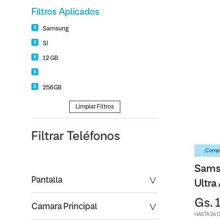
Filtros Aplicados
Samsung
SI
12 GB
256GB
Limpiar Filtros
Filtrar
Teléfonos
¡Compr
Sams
Pantalla
Ultra
Gs. 
Camara Principal
HASTA 24 