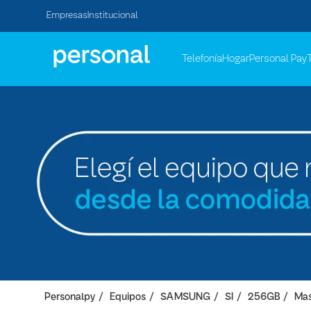
Empresas
Institucional
Telefonía
Hogar
Personal Pay
Personalpy
Equipos
SAMSUNG
SI
256GB
Mas