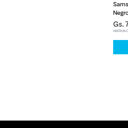
Sams
Negr
Gs. 
HASTA 24 