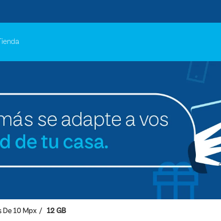
Tienda
 De 10 Mpx
12 GB