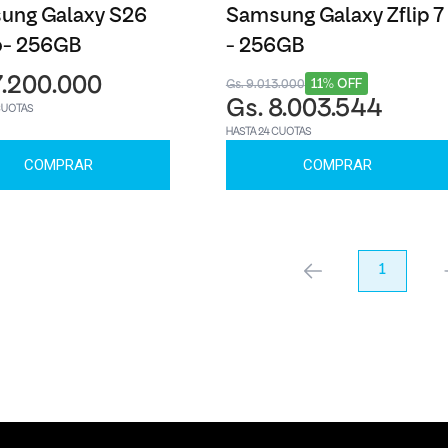
ung Galaxy S26
Samsung Galaxy Zflip 7
o- 256GB
- 256GB
7.200.000
11% OFF
Gs. 9.013.000
Gs. 8.003.544
CUOTAS
HASTA 24 CUOTAS
COMPRAR
COMPRAR
anterior
1
pr