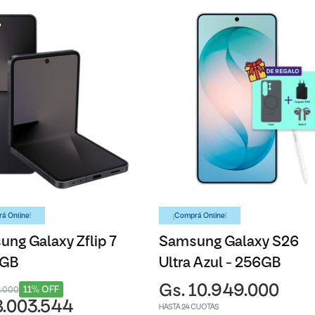
á Online!
¡Comprá Online!
ng Galaxy Zflip 7
Samsung Galaxy S26
6GB
Ultra Azul - 256GB
Gs. 10.949.000
11% OFF
3.000
8.003.544
HASTA 24 CUOTAS