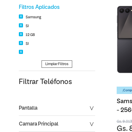
Filtros Aplicados
Samsung
SI
12 GB
SI
Limpiar Filtros
Filtrar
Teléfonos
¡Compr
Samsu
Pantalla
- 25
Gs. 9.01
Camara Principal
Gs. 