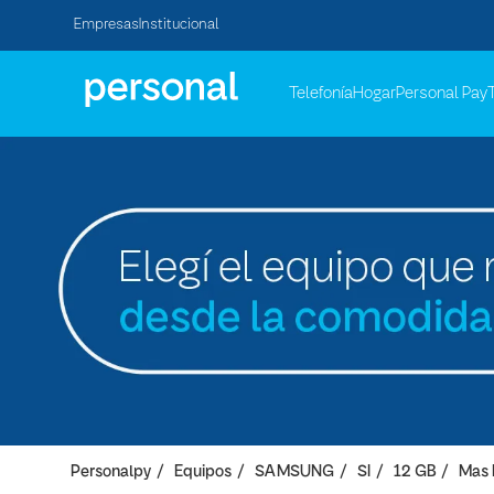
Empresas
Institucional
Telefonía
Hogar
Personal Pay
Personalpy
Equipos
SAMSUNG
SI
12 GB
Mas 