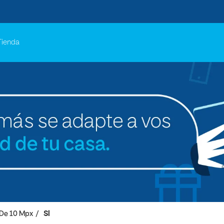
Tienda
De 10 Mpx
SI