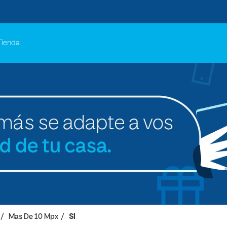
Tienda
Mas De 10 Mpx
SI