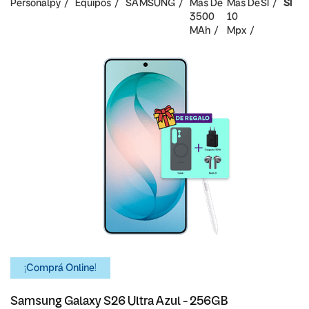
Personalpy
Equipos
SAMSUNG
Mas De
Mas De
SI
SI
3500
10
MAh
Mpx
¡Comprá Online!
Samsung Galaxy S26 Ultra Azul - 256GB