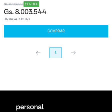
11% OFF
Gs. 9.013.000
Gs. 8.003.544
HASTA 24 CUOTAS
COMPRAR
anterior
1
próximo