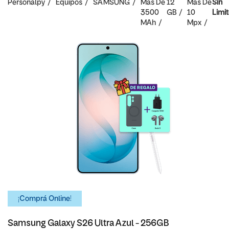
Personalpy
Equipos
SAMSUNG
Mas De
12
Mas De
Sin
3500
GB
10
Limi
MAh
Mpx
¡Comprá Online!
Samsung Galaxy S26 Ultra Azul - 256GB