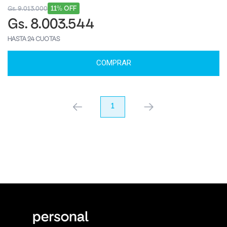
11% OFF
Gs. 9.013.000
Gs. 8.003.544
HASTA 24 CUOTAS
COMPRAR
anterior
1
próximo