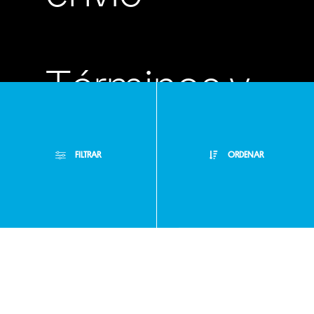
Términos y
condiciones
FILTRAR
ORDENAR
Políticas de
Filtros Aplicados
privacidad
Menor Precio
Limpiar Filtros
Mayor Precio