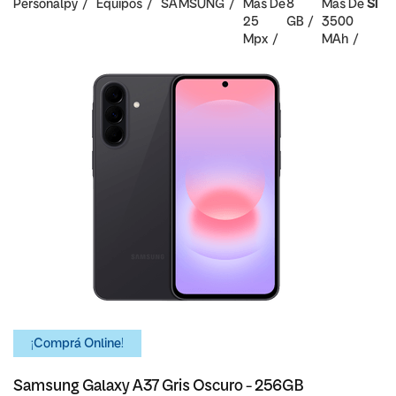
Personalpy
Equipos
SAMSUNG
Mas De
8
Mas De
SI
25
GB
3500
Mpx
MAh
¡Comprá Online!
Samsung Galaxy A37 Gris Oscuro - 256GB