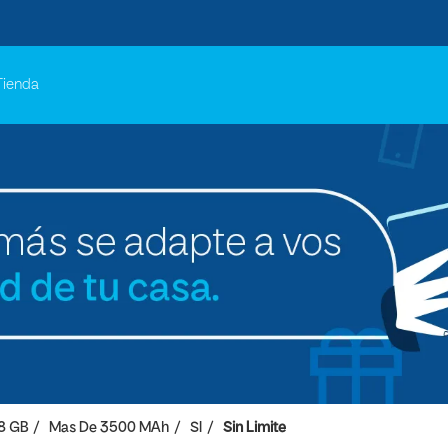
Tienda
8 GB
Mas De 3500 MAh
SI
Sin Limite