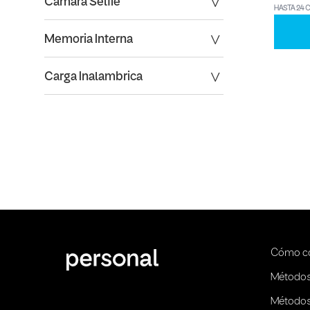
Camara Selfie
HASTA 24 
Memoria Interna
Carga Inalambrica
Cómo c
Métodos
Métodos