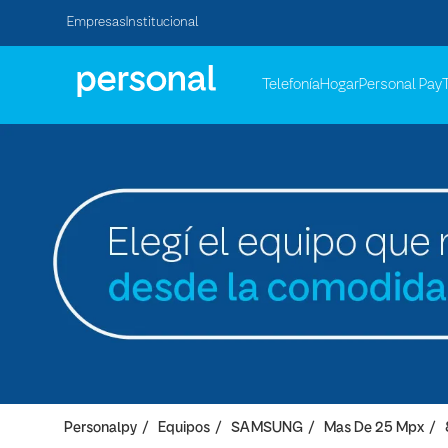
Empresas
Institucional
Telefonía
Hogar
Personal Pay
Personalpy
Equipos
SAMSUNG
Mas De 25 Mpx