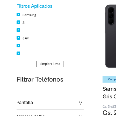
Filtros Aplicados
Samsung
SI
8 GB
Limpiar Filtros
Filtrar
Teléfonos
¡Compr
Sams
Gris 
Pantalla
Gs. 3.48
Gs. 