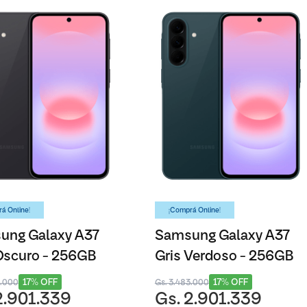
á Online!
¡Comprá Online!
ung Galaxy A37
Samsung Galaxy A37
Oscuro - 256GB
Gris Verdoso - 256GB
17% OFF
17% OFF
3.000
Gs. 3.483.000
2.901.339
Gs. 2.901.339