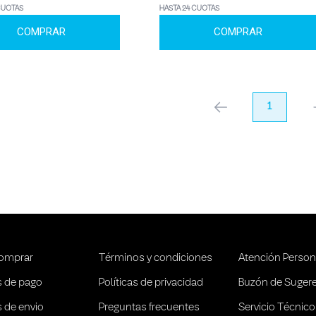
CUOTAS
HASTA 24 CUOTAS
COMPRAR
COMPRAR
anterior
1
pr
omprar
Términos y condiciones
Atención Person
 de pago
Políticas de privacidad
Buzón de Suger
 de envio
Preguntas frecuentes
Servicio Técnico