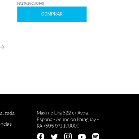
HASTA 24 CUOTAS
COMPRAR
óximo
Máximo Lira 522 c/ Avda.
alizada
España - Asunción Paraguay -
encias
RA +595 971 100000