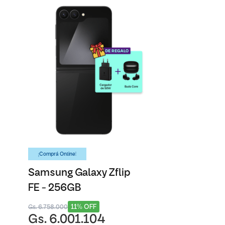
¡Comprá Online!
Samsung Galaxy Zflip
FE - 256GB
11% OFF
Gs. 6.758.000
Gs. 6.001.104