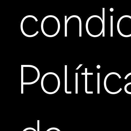
condi
Políti