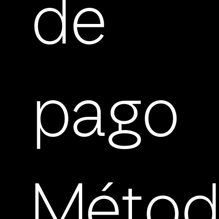
de
pago
Métod