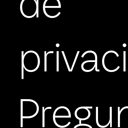
de
privac
Pregu