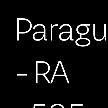
Parag
- RA