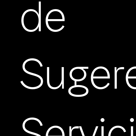
de
Suger