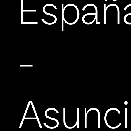
Españ
-
Asunc