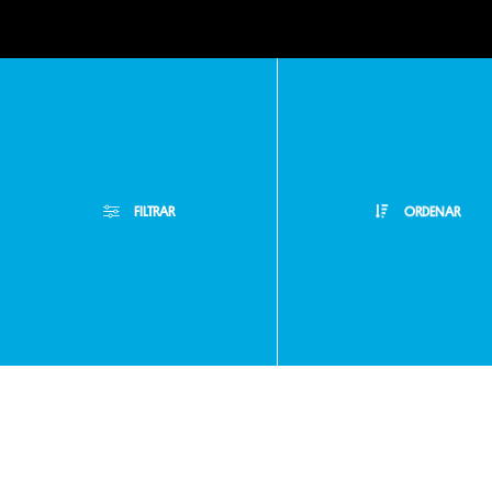
Políticas
de
FILTRAR
ORDENAR
privacidad
Filtros Aplicados
Menor Precio
Limpiar Filtros
Preguntas
Mayor Precio