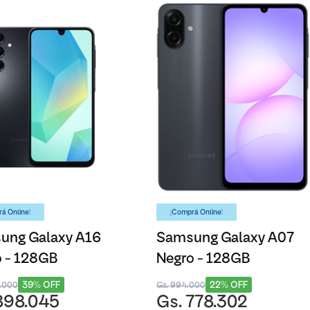
á Online!
¡Comprá Online!
ung Galaxy A16
Samsung Galaxy A07
 - 128GB
Negro - 128GB
39% OFF
22% OFF
5.000
Gs. 994.000
898.045
Gs. 778.302