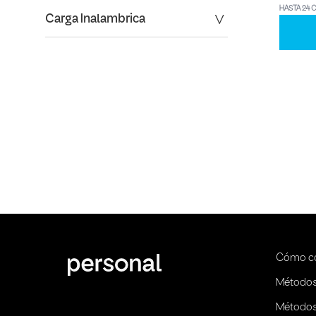
HASTA 24 
Carga Inalambrica
Cómo c
Métodos
Métodos