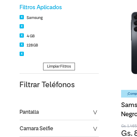
Filtros Aplicados
Samsung
4 GB
128GB
Limpiar Filtros
Filtrar
Teléfonos
¡Compr
Sams
Pantalla
Negro
Gs. 1.46
Camara Selfie
Gs. 