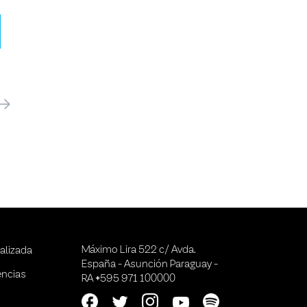
óximo
Máximo Lira 522 c/ Avda.
alizada
España - Asunción Paraguay -
encias
RA +595 971 100000