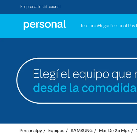
Empresas
Institucional
Telefonía
Hogar
Personal Pay
Personalpy
Equipos
SAMSUNG
Mas De 25 Mpx