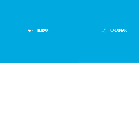
Preguntas
frecuentes
FILTRAR
ORDENAR
Filtros Aplicados
Atención
Menor Precio
Limpiar Filtros
Mayor Precio
Personalizada
Mejor Descuento
Buzón de
Lanzamientos