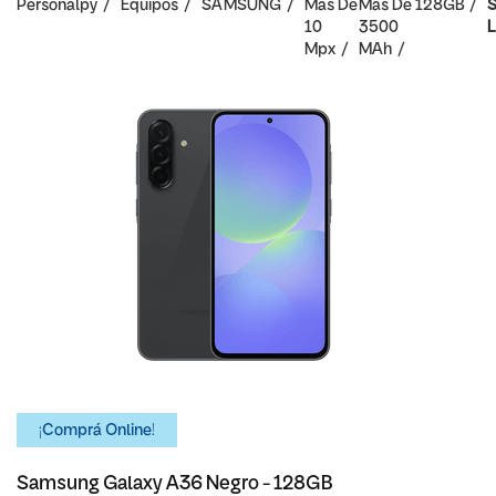
Personalpy
Equipos
SAMSUNG
Mas De
Mas De
128GB
S
10
3500
L
Mpx
MAh
¡Comprá Online!
Samsung Galaxy A36 Negro - 128GB