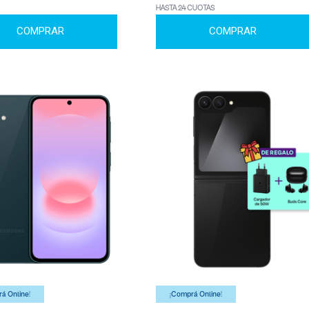
HASTA 24 CUOTAS
COMPRAR
COMPRAR
á Online!
¡Comprá Online!