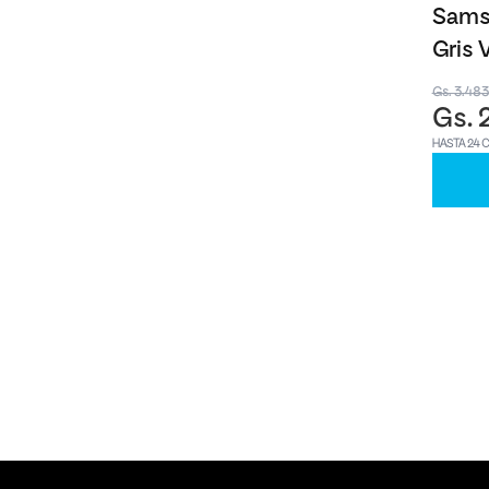
Sams
Gris 
Gs. 3.48
Gs. 
HASTA 24 