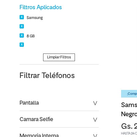
Filtros Aplicados
Samsung
8 GB
Limpiar Filtros
Filtrar
Teléfonos
¡Compr
Pantalla
Sams
Negr
Camara Selfie
Gs. 
HASTA 24 
Memoria Interna