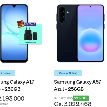
á Online!
¡Comprá Online!
ung Galaxy A17
Samsung Galaxy A57
o - 256GB
Azul - 256GB
2.193.000
22% OFF
Gs. 3.874.000
Gs. 3.029.468
CUOTAS