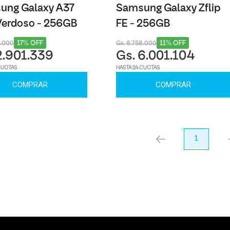
ung Galaxy A37
Samsung Galaxy Zflip
Verdoso - 256GB
FE - 256GB
17% OFF
11% OFF
3.000
Gs. 6.758.000
2.901.339
Gs. 6.001.104
CUOTAS
HASTA 24 CUOTAS
COMPRAR
COMPRAR
anterior
1
pr