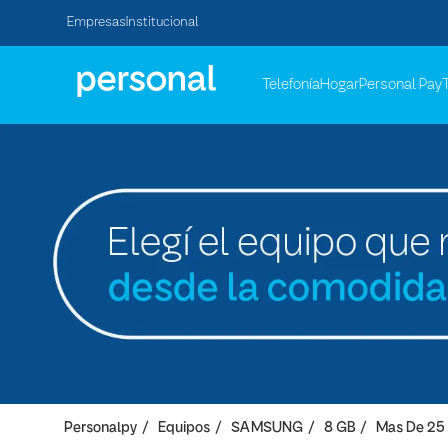
Empresas
Institucional
Telefonía
Hogar
Personal Pay
Personalpy
Equipos
SAMSUNG
8 GB
Mas De 25