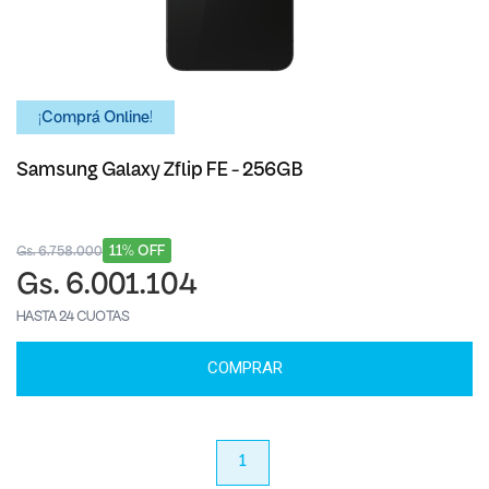
¡Comprá Online!
Samsung Galaxy Zflip FE - 256GB
11% OFF
Gs. 6.758.000
Gs. 6.001.104
HASTA 24 CUOTAS
COMPRAR
anterior
1
próximo