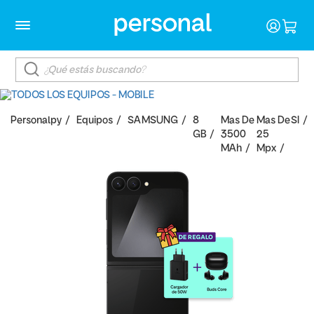
Personalpy
Equipos
SAMSUNG
8
Mas De
Mas De
SI
GB
3500
25
MAh
Mpx