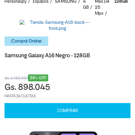
Personalpy
Equipos
SAMSUNG
4
Mas De
128GB
GB
25
Mpx
¡Comprá Online!
Samsung Galaxy A16 Negro - 128GB
39% OFF
Gs. 1.465.000
Gs. 898.045
HASTA 24 CUOTAS
COMPRAR