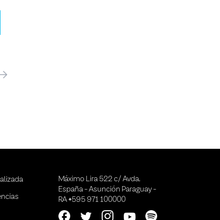
óximo
Máximo Lira 522 c/ Avda.
alizada
España - Asunción Paraguay -
encias
RA +595 971 100000