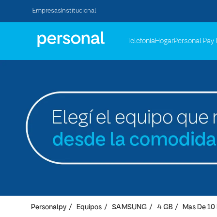
Empresas
Institucional
Telefonía
Hogar
Personal Pay
Personalpy
Equipos
SAMSUNG
4 GB
Mas De 10