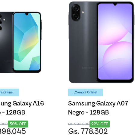
á Online!
¡Comprá Online!
ung Galaxy A16
Samsung Galaxy A07
 - 128GB
Negro - 128GB
39% OFF
22% OFF
5.000
Gs. 994.000
898.045
Gs. 778.302