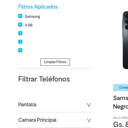
Filtros Aplicados
Samsung
4 GB
Limpiar Filtros
Filtrar
Teléfonos
¡Compr
Sams
Pantalla
Negro
Gs. 1.46
Camara Principal
Gs. 