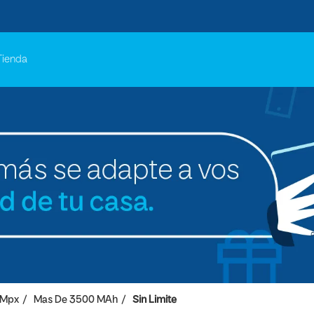
Tienda
 Mpx
Mas De 3500 MAh
Sin Limite