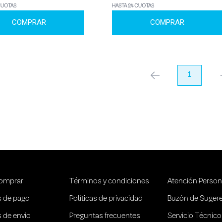
CUOTAS
HASTA 24 CUOTAS
COMPRAR
COMPRAR
anterior
1
pr
omprar
Términos y condiciones
Atención Person
 de pago
Políticas de privacidad
Buzón de Suger
 de envio
Preguntas frecuentes
Servicio Técnico