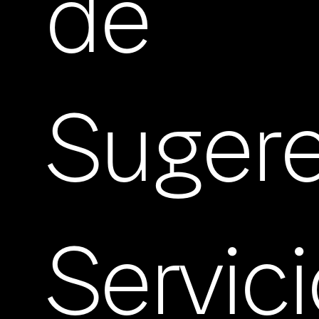
de
Suger
Servic