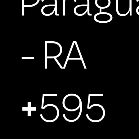
Paragu
- RA
+595