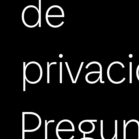
de
privac
Pregu