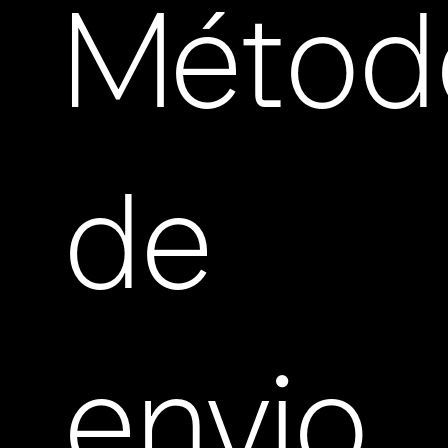
Métod
de
envio