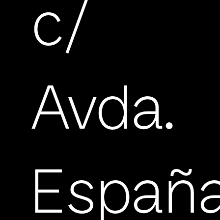
c/
Avda.
Españ