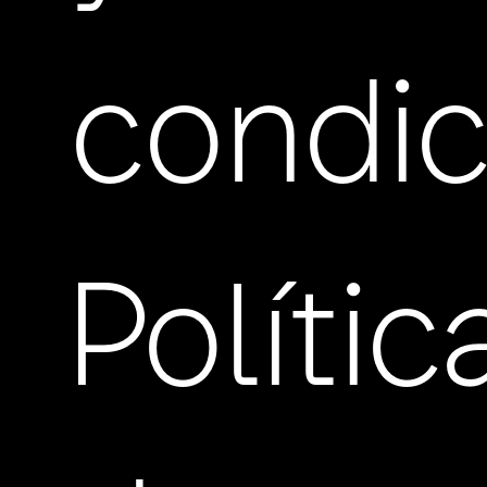
condic
Polític