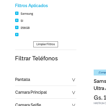
Filtros Aplicados
Samsung
SI
256GB
Limpiar Filtros
Filtrar
Teléfonos
¡Compr
Pantalla
Sams
Ultra
Camara Principal
Gs. 
HASTA 24 
Camara Selfie