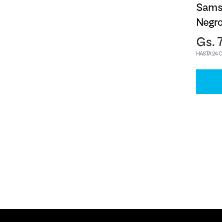
Sams
Negr
Gs. 
HASTA 24 