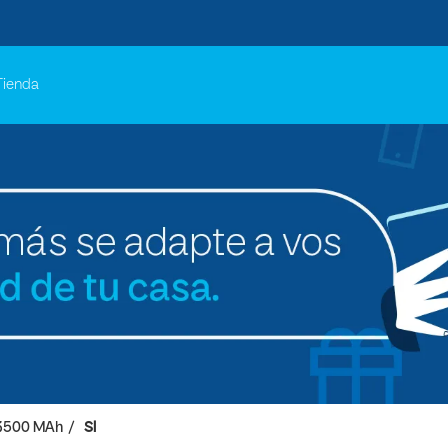
Tienda
3500 MAh
SI