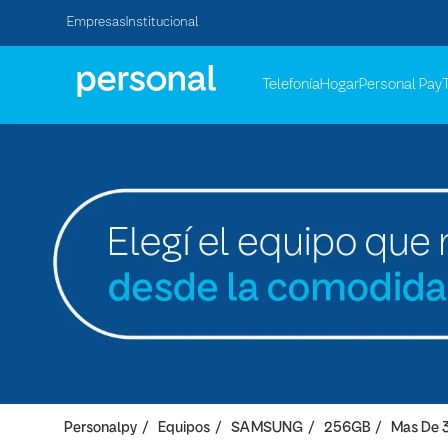
Empresas
Institucional
Telefonía
Hogar
Personal Pay
Personalpy
Equipos
SAMSUNG
256GB
Mas De 