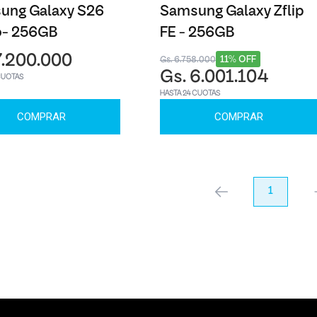
ung Galaxy S26
Samsung Galaxy Zflip
o- 256GB
FE - 256GB
7.200.000
11% OFF
Gs. 6.758.000
Gs. 6.001.104
CUOTAS
HASTA 24 CUOTAS
COMPRAR
COMPRAR
anterior
1
pr