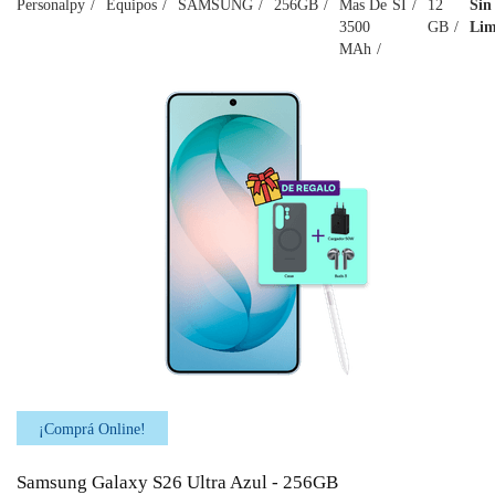
Personalpy
Equipos
SAMSUNG
256GB
Mas De
SI
12
Sin
3500
GB
Lim
MAh
¡Comprá Online!
Samsung Galaxy S26 Ultra Azul - 256GB