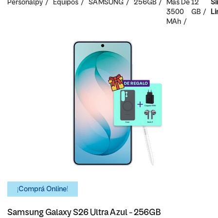
Personalpy
Equipos
SAMSUNG
256GB
Mas De
12
Si
3500
GB
Li
MAh
¡Comprá Online!
Samsung Galaxy S26 Ultra Azul - 256GB