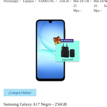
Personalpy
Equipos
SAMSUNG
256GB
Mas De
138
Mas De
S
25
10
L
Mpx
Mpx
¡Comprá Online!
Samsung Galaxy A17 Negro - 256GB