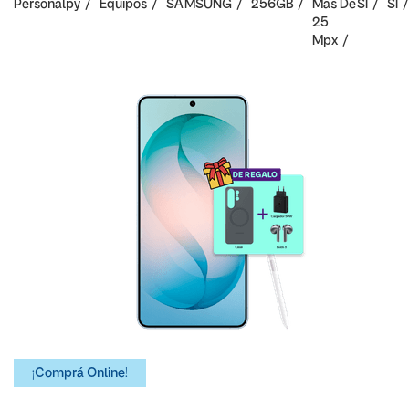
Personalpy
Equipos
SAMSUNG
256GB
Mas De
SI
SI
25
Mpx
¡Comprá Online!