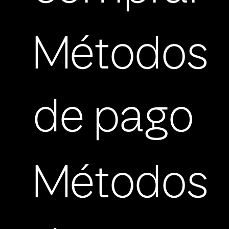
Métodos
de pago
Métodos