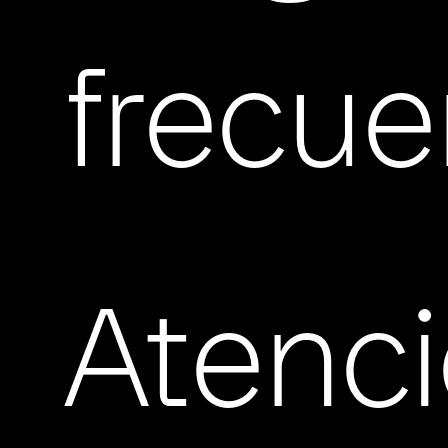
frecue
Atenc