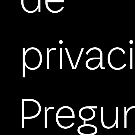
de
privac
Pregu