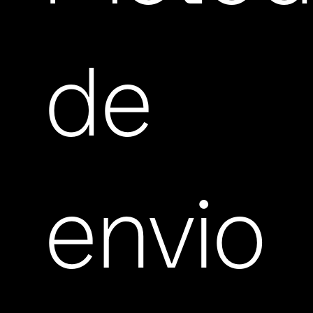
de
envio