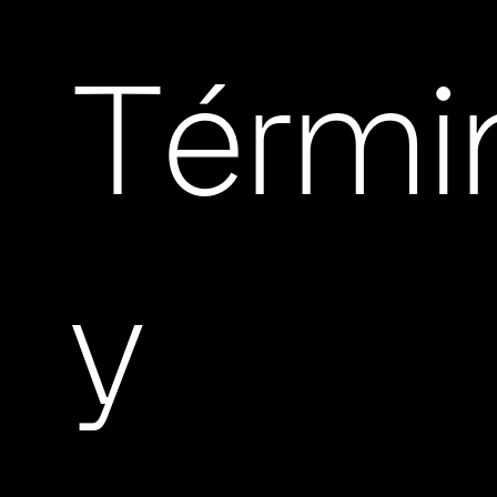
Térmi
y