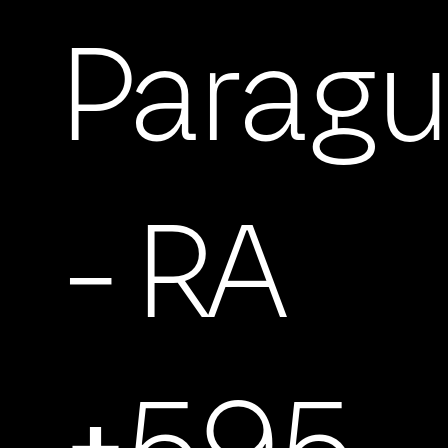
Parag
- RA