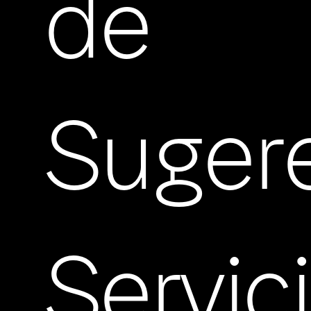
de
Suger
Servic