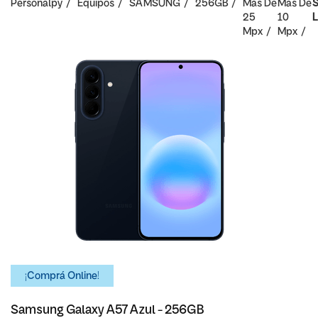
Personalpy
Equipos
SAMSUNG
256GB
Mas De
Mas De
S
25
10
L
Mpx
Mpx
¡Comprá Online!
Samsung Galaxy A57 Azul - 256GB