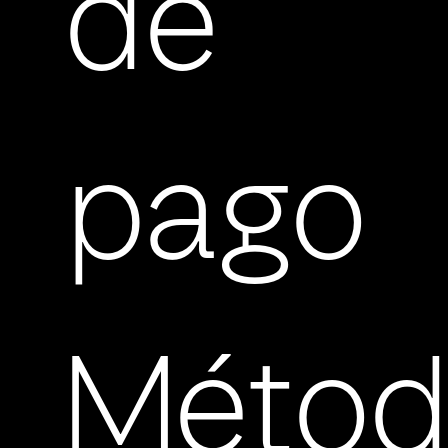
de
pago
Métod