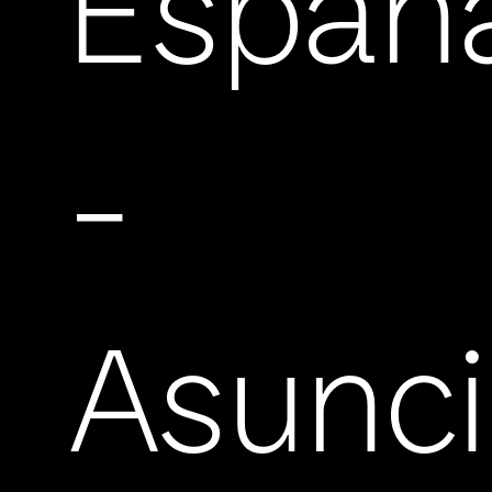
Españ
-
Asunc