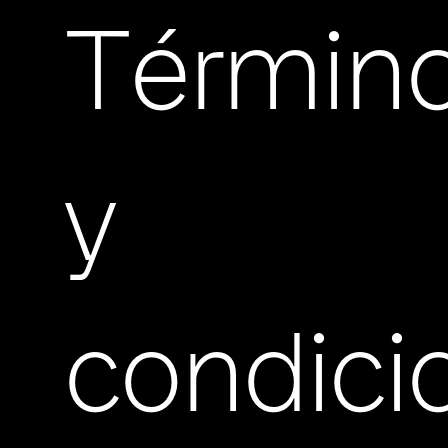
Términ
y
condici