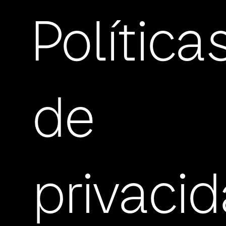
Política
de
privaci