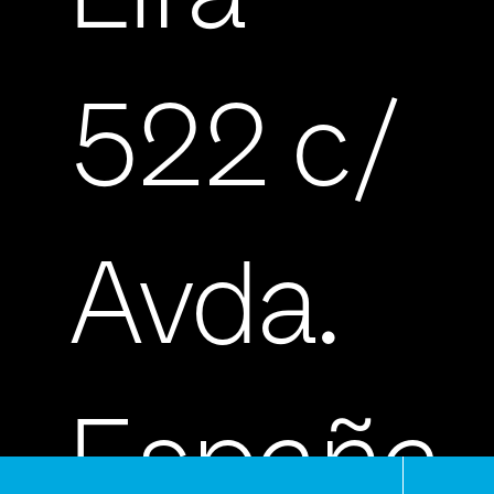
522 c/
Avda.
España