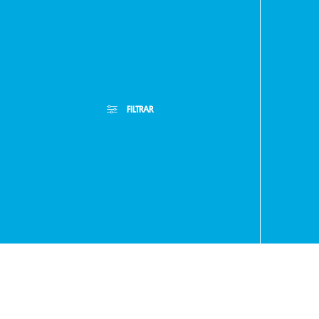
-
FILTRAR
Asunció
Paragua
Filtros Aplicados
Menor Precio
Limpiar Filtros