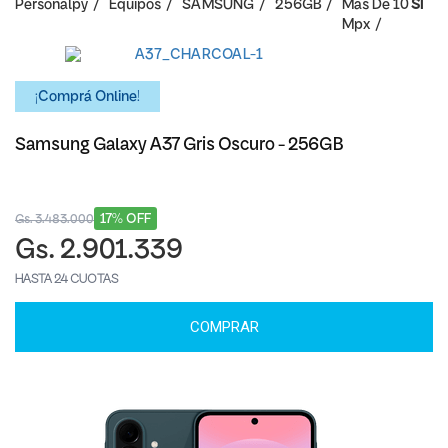
Personalpy
Equipos
SAMSUNG
256GB
Mas De 10
SI
Mpx
¡Comprá Online!
Samsung Galaxy A37 Gris Oscuro - 256GB
17% OFF
Gs. 3.483.000
Gs. 2.901.339
HASTA 24 CUOTAS
COMPRAR