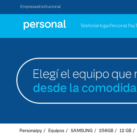
Empresas
Institucional
Telefonía
Hogar
Personal Pay
Personalpy
Equipos
SAMSUNG
256GB
12 GB