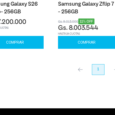
ung Galaxy S26
Samsung Galaxy Zflip 7
o- 256GB
- 256GB
7.200.000
11% OFF
Gs. 9.013.000
Gs. 8.003.544
CUOTAS
HASTA 24 CUOTAS
COMPRAR
COMPRAR
anterior
1
pr