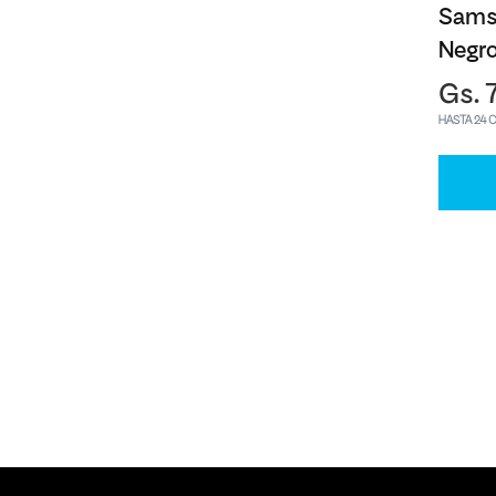
Sams
Negr
Gs. 
HASTA 24 