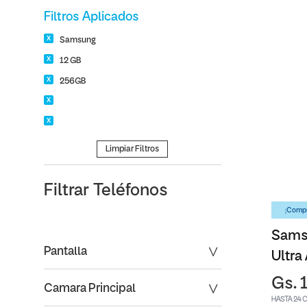
Filtros Aplicados
Samsung
12 GB
256GB
Limpiar Filtros
Filtrar
Teléfonos
¡Compr
Sams
Pantalla
Ultra
Gs. 
Camara Principal
HASTA 24 