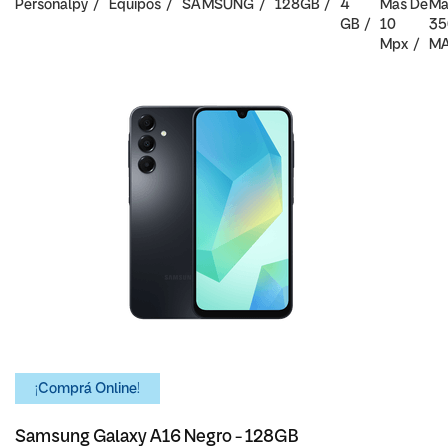
Personalpy
Equipos
SAMSUNG
128GB
4
Mas De
Ma
GB
10
35
Mpx
M
¡Comprá Online!
Samsung Galaxy A16 Negro - 128GB