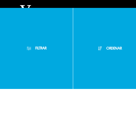
y
condiciones
FILTRAR
ORDENAR
Políticas
Filtros Aplicados
de
Menor Precio
Limpiar Filtros
Mayor Precio