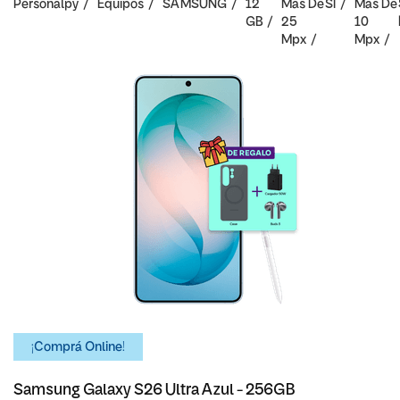
Personalpy
Equipos
SAMSUNG
12
Mas De
SI
Mas De
GB
25
10
Mpx
Mpx
¡Comprá Online!
Samsung Galaxy S26 Ultra Azul - 256GB