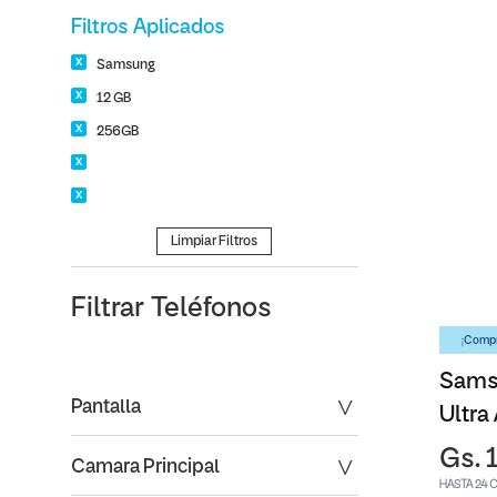
Filtros Aplicados
Samsung
12 GB
256GB
Limpiar Filtros
Filtrar
Teléfonos
¡Compr
Sams
Pantalla
Ultra
Gs. 
Camara Principal
HASTA 24 