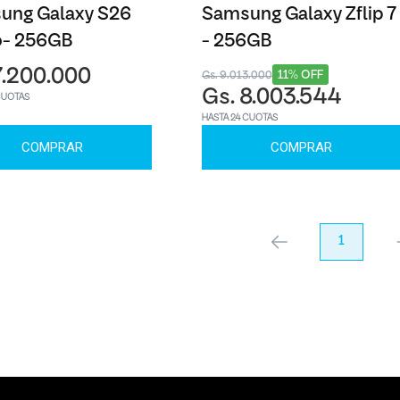
ung Galaxy S26
Samsung Galaxy Zflip 7
o- 256GB
- 256GB
7.200.000
11% OFF
Gs. 9.013.000
Gs. 8.003.544
CUOTAS
HASTA 24 CUOTAS
COMPRAR
COMPRAR
anterior
1
pr