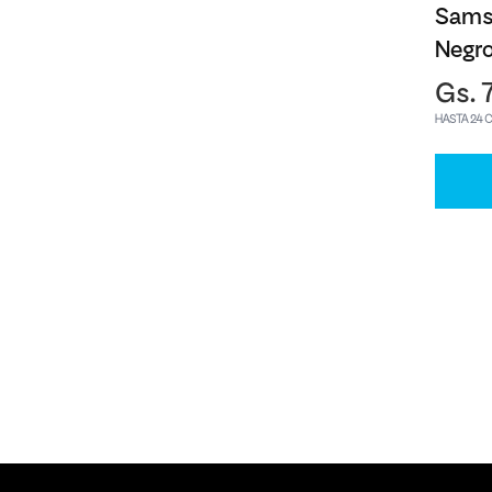
Sams
Negr
Gs. 
HASTA 24 