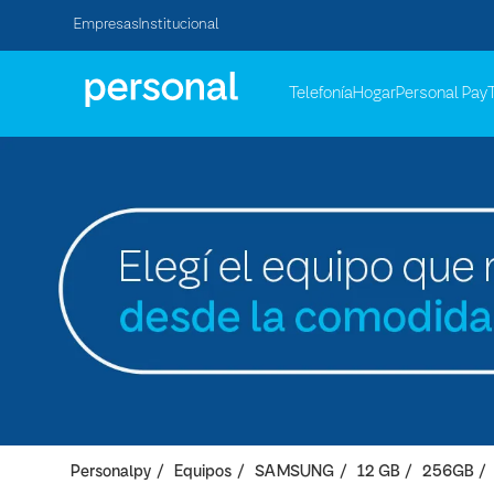
Empresas
Institucional
Telefonía
Hogar
Personal Pay
Personalpy
Equipos
SAMSUNG
12 GB
256GB