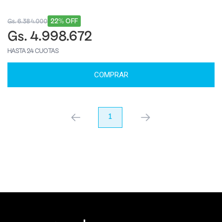
22% OFF
Gs. 6.384.000
Gs. 4.998.672
HASTA 24 CUOTAS
COMPRAR
anterior
1
próximo