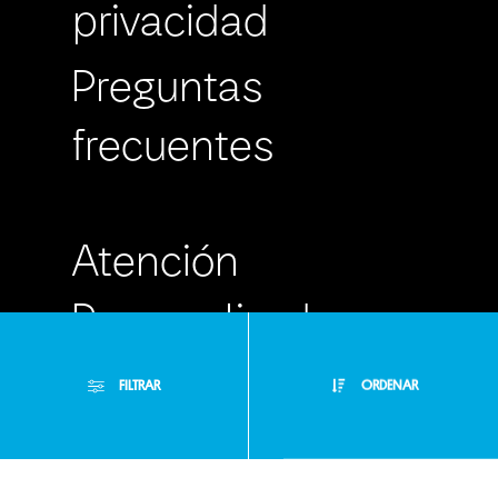
privacidad
Preguntas
frecuentes
Atención
Personalizada
Buzón de
FILTRAR
ORDENAR
Sugerencias
Filtros Aplicados