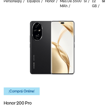
Personalpy
Equipos
Honor
Mas De 3500
SI
12
SI
MAh
GB
¡Comprá Online!
Honor 200 Pro