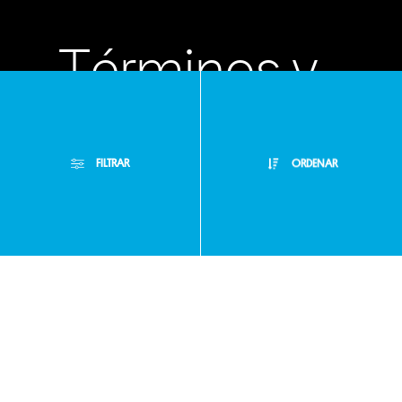
Términos y
condiciones
FILTRAR
ORDENAR
Políticas de
Filtros Aplicados
privacidad
Menor Precio
Limpiar Filtros
Mayor Precio
Preguntas