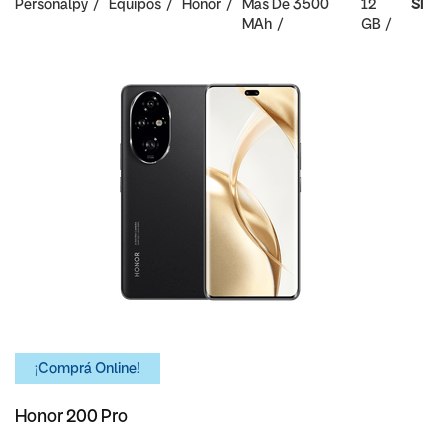
Personalpy
Equipos
Honor
Mas De 3500
12
SI
MAh
GB
¡Comprá Online!
Honor 200 Pro