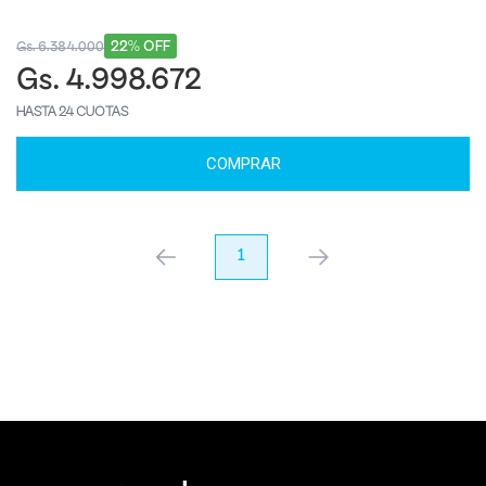
22% OFF
Gs. 6.384.000
Gs. 4.998.672
HASTA 24 CUOTAS
COMPRAR
anterior
1
próximo