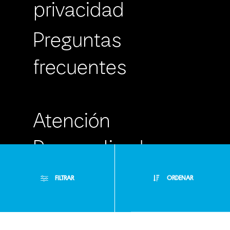
privacidad
Preguntas
frecuentes
Atención
Personalizada
Buzón de
FILTRAR
ORDENAR
Sugerencias
Filtros Aplicados